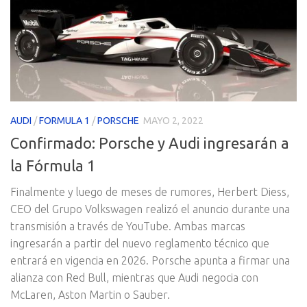
AUDI
/
FORMULA 1
/
PORSCHE
MAYO 2, 2022
Confirmado: Porsche y Audi ingresarán a
la Fórmula 1
Finalmente y luego de meses de rumores, Herbert Diess,
CEO del Grupo Volkswagen realizó el anuncio durante una
transmisión a través de YouTube. Ambas marcas
ingresarán a partir del nuevo reglamento técnico que
entrará en vigencia en 2026. Porsche apunta a firmar una
alianza con Red Bull, mientras que Audi negocia con
McLaren, Aston Martin o Sauber.