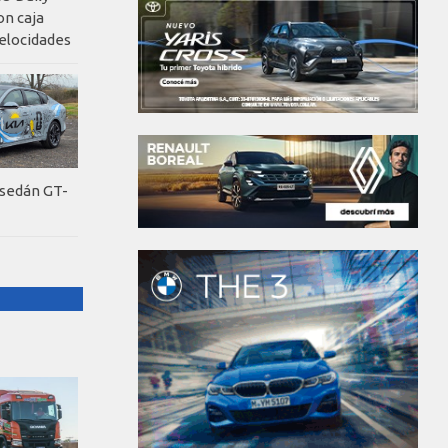
on caja
elocidades
 sedán GT-