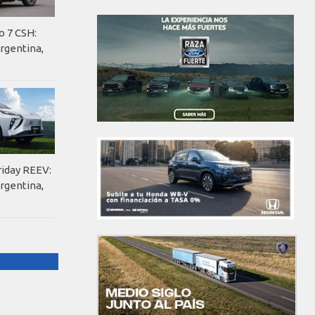
o 7 CSH:
rgentina,
riday REEV:
rgentina,