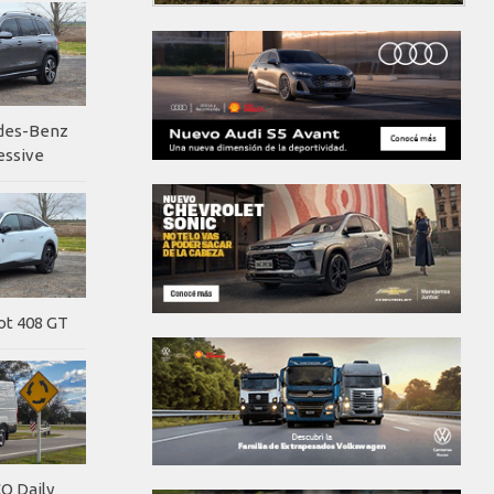
edes-Benz
essive
ot 408 GT
O Daily