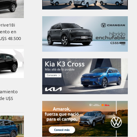
rive18i
iento en
U$S 48.500
nzamiento
de U$S