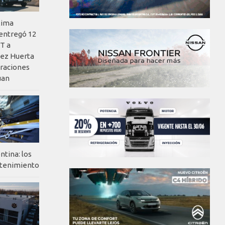
xima
 entregó 12
T a
ez Huerta
eraciones
uan
ntina: los
ntenimiento