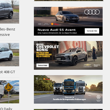
edes-Benz
essive
ot 408 GT
O Daily