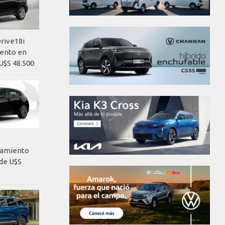
rive18i
iento en
U$S 48.500
nzamiento
de U$S