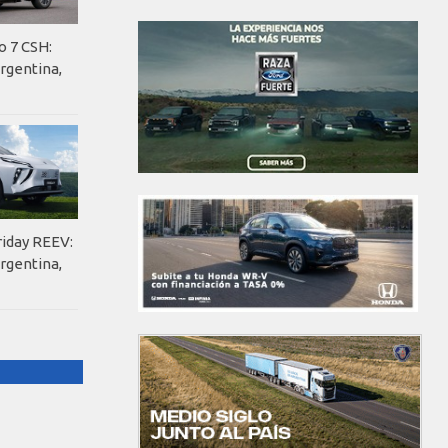
o 7 CSH:
rgentina,
riday REEV:
rgentina,