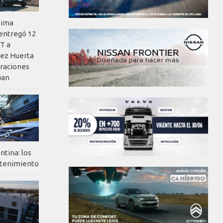
xima
 entregó 12
T a
ez Huerta
eraciones
uan
ntina: los
ntenimiento