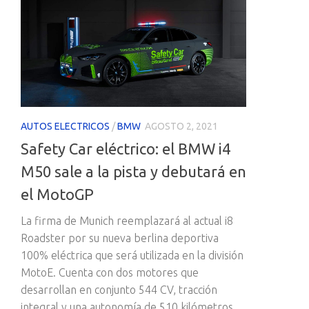
AUTOS ELECTRICOS
/
BMW
AGOSTO 2, 2021
Safety Car eléctrico: el BMW i4
M50 sale a la pista y debutará en
el MotoGP
La firma de Munich reemplazará al actual i8
Roadster por su nueva berlina deportiva
100% eléctrica que será utilizada en la división
MotoE. Cuenta con dos motores que
desarrollan en conjunto 544 CV, tracción
integral y una autonomía de 510 kilómetros.