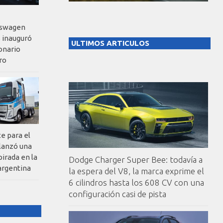
kswagen
 inauguró
ULTIMOS ARTICULOS
onario
ro
te para el
 lanzó una
pirada en la
Dodge Charger Super Bee: todavía a
argentina
la espera del V8, la marca exprime el
6 cilindros hasta los 608 CV con una
configuración casi de pista