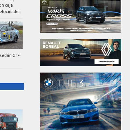
on caja
elocidades
 sedán GT-