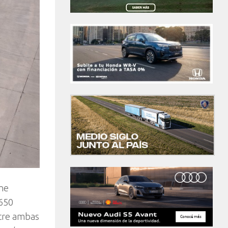
ene
 650
ntre ambas