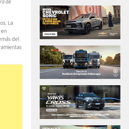
ura de
os. La
 en
demás del
rramientas