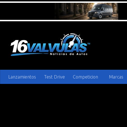
Saltar al contenido
Lanzamientos
Test Drive
Competicion
Marcas