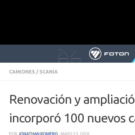
CAMIONES
/
SCANIA
Renovación y ampliación
incorporó 100 nuevos 
POR
JONATHAN ROMERO
·
MAYO 25, 2026