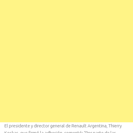
El presidente y director general de Renault Argentina, Thierry
Koskas, que firmó la adhesión, comentó: “Por parte de las