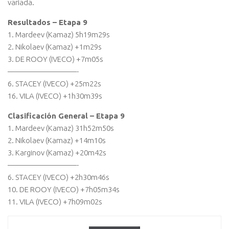
variada.
Resultados – Etapa 9
1. Mardeev (Kamaz) 5h19m29s
2. Nikolaev (Kamaz) +1m29s
3. DE ROOY (IVECO) +7m05s
—————————-
6. STACEY (IVECO) +25m22s
16. VILA (IVECO) +1h30m39s
Clasificación General – Etapa 9
1. Mardeev (Kamaz) 31h52m50s
2. Nikolaev (Kamaz) +14m10s
3. Karginov (Kamaz) +20m42s
—————————-
6. STACEY (IVECO) +2h30m46s
10. DE ROOY (IVECO) +7h05m34s
11. VILA (IVECO) +7h09m02s