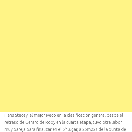
Hans Stacey, el mejor Iveco en la clasificación general desde el
retraso de Gerard de Rooy en la cuarta etapa, tuvo otra labor
muy pareja para finalizar en el 6º lugar, a 25m22s de la punta de