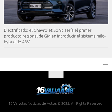
Electrificado: el Chevrolet Sonic sería el primer
producto regional de GM en introducir el sistema mild-
hybrid de 48V
16 Valvulas Noticias de Autos © 2025. All Rights Reserved.