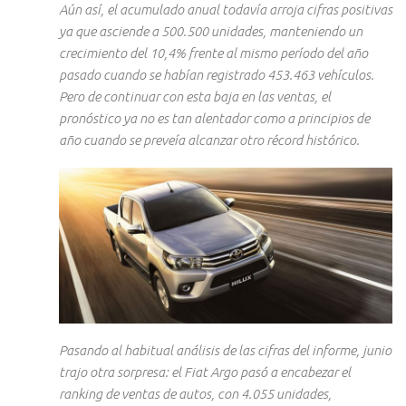
Aún así, el acumulado anual todavía arroja cifras positivas
ya que asciende a 500.500 unidades, manteniendo un
crecimiento del 10,4% frente al mismo período del año
pasado cuando se habían registrado 453.463 vehículos.
Pero de continuar con esta baja en las ventas, el
pronóstico ya no es tan alentador como a principios de
año cuando se preveía alcanzar otro récord histórico.
Pasando al habitual análisis de las cifras del informe, junio
trajo otra sorpresa: el Fiat Argo pasó a encabezar el
ranking de ventas de autos, con 4.055 unidades,