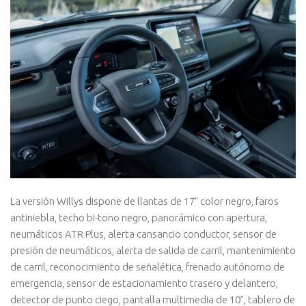
La versión Willys dispone de llantas de 17” color negro, faros
antiniebla, techo bi-tono negro, panorámico con apertura,
neumáticos ATR Plus, alerta cansancio conductor, sensor de
presión de neumáticos, alerta de salida de carril, mantenimiento
de carril, reconocimiento de señalética, frenado autónomo de
emergencia, sensor de estacionamiento trasero y delantero,
detector de punto ciego, pantalla multimedia de 10”, tablero de