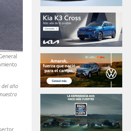
 General
zamiento
 del año
emuestra
sector