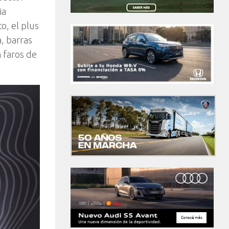
ia
o, el plus
a, barras
 faros de