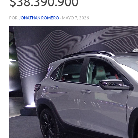
$38.390.900
POR
JONATHAN ROMERO
·
MAYO 7, 2026