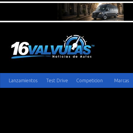
Saltar al contenido
Lanzamientos
Test Drive
Competicion
Marcas