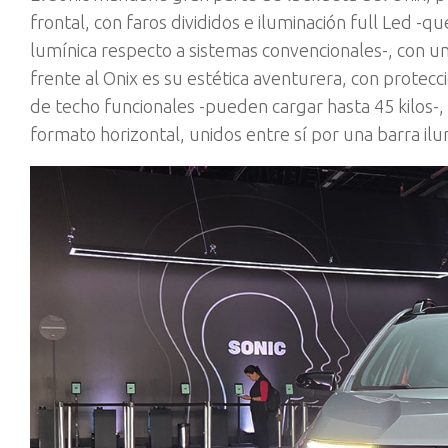
frontal, con faros divididos e iluminación full Led 
lumínica respecto a sistemas convencionales-, con un
frente al Onix es su estética aventurera, con protecci
de techo funcionales -pueden cargar hasta 45 kilos-,
formato horizontal, unidos entre sí por una barra il