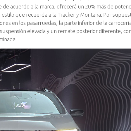
-que de acuerdo a la marca, ofrecerá un 20% más de potenc
 estilo que recuerda a la Tracker y Montana. Por supuest
ones en los pasarruedas, la parte inferior de la carrocerí
 suspensión elevada y un remate posterior diferente, con
uminada.