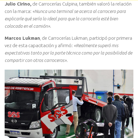
Julio Cirino,
de Carrocerías Culpina, también valoró la relación
con la marca:
«Nunca una terminal se acerca al carrocero para
explicarle qué sería lo ideal para que la carrocería esté bien
colocada en el camión».
Marcos Lukman
, de Carrocerías Lukman, participó por primera
vez de esta capacitación y afirmó:
«Realmente superó mis
expectativas tanto por la parte técnica como por la posibilidad de
compartir con otros carroceros».