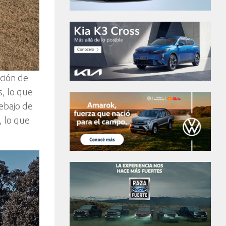
ción de
, lo que
ebajo de
, lo que