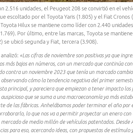
on 2.516 unidades, el Peugeot 208 se convirtió en el veh
ue escoltado por el Toyota Yaris (1.805) y el Fiat Cronos 
, la Toyota Hilux se mantiene como líder con 2.440 unidade
.769). Por último, entre las marcas, Toyota se mantiene 
 se ubicó segunda y Fiat, tercera (3.908).
 analizó:
«Las cifras de noviembre son positivas ya que ingr
 los más bajos en números, con un mercado que continúa con
do contra un noviembre 2023 que tenía un marcado cambio
s observando cómo la tendencia negativa del primer semestr
sta principal, y pareciera que empiezan a tener impacto los 
o auspicioso que se suma a una macroeconomía ya más establ
arte de las fábricas. Anhelábamos poder terminar el año por
roborarlo, lo que nos va a permitir proyectar un enero con 
n mercado de medio millón de vehículos patentados. Desde
ncias para eso, acercando ideas, con propuestas de estímulo 