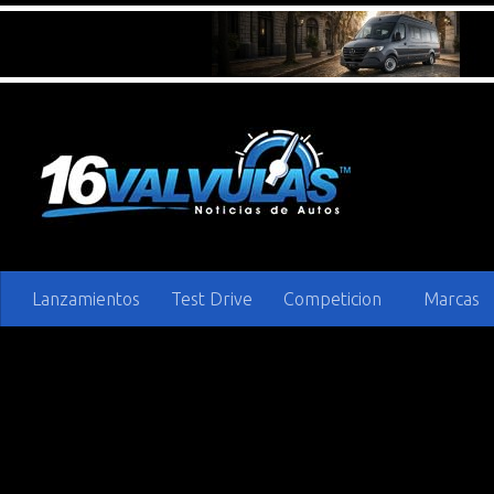
Saltar al contenido
Lanzamientos
Test Drive
Competicion
Marcas