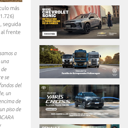
ículo más
(1.726)
s, seguida
al frente
esamos a
 una
 de
e se
fondos del
e, un
 encima de
un piso de
 ACARA
y