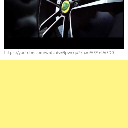
https://youtube.com/watch?v=Bpwcqo2kbxo%3Frel%3D0