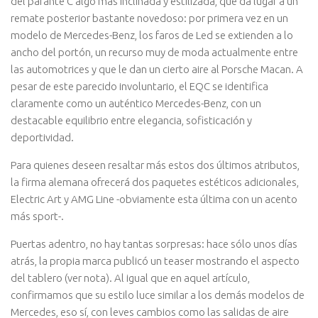
del parante C algo más inclinada y estilizada, que da lugar a un
remate posterior bastante novedoso: por primera vez en un
modelo de Mercedes-Benz, los faros de Led se extienden a lo
ancho del portón, un recurso muy de moda actualmente entre
las automotrices y que le dan un cierto aire al Porsche Macan. A
pesar de este parecido involuntario, el EQC se identifica
claramente como un auténtico Mercedes-Benz, con un
destacable equilibrio entre elegancia, sofisticación y
deportividad.
Para quienes deseen resaltar más estos dos últimos atributos,
la firma alemana ofrecerá dos paquetes estéticos adicionales,
Electric Art y AMG Line -obviamente esta última con un acento
más sport-.
Puertas adentro, no hay tantas sorpresas: hace sólo unos días
atrás, la propia marca publicó un teaser mostrando el aspecto
del tablero (ver nota). Al igual que en aquel artículo,
confirmamos que su estilo luce similar a los demás modelos de
Mercedes, eso sí, con leves cambios como las salidas de aire