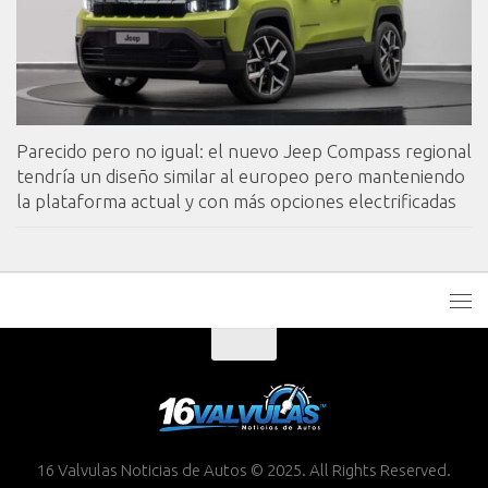
Parecido pero no igual: el nuevo Jeep Compass regional
tendría un diseño similar al europeo pero manteniendo
la plataforma actual y con más opciones electrificadas
16 Valvulas Noticias de Autos © 2025. All Rights Reserved.