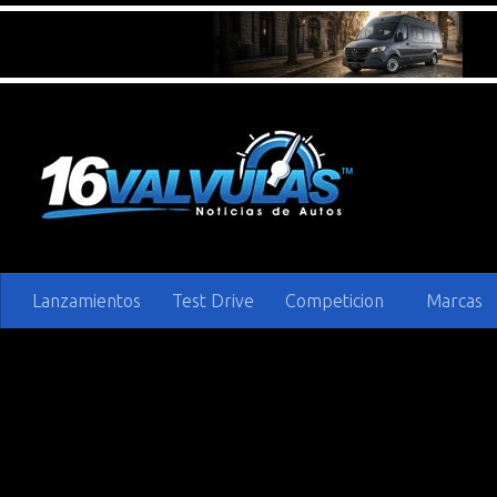
Saltar al contenido
Lanzamientos
Test Drive
Competicion
Marcas