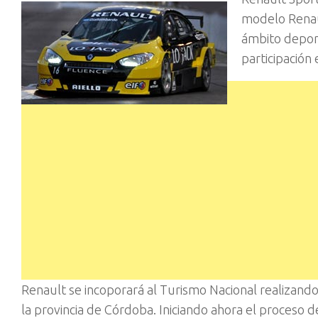
modelo Renaul
ámbito deport
participación
Renault se incoporará al Turismo Nacional realizando
la provincia de Córdoba. Iniciando ahora el proceso d