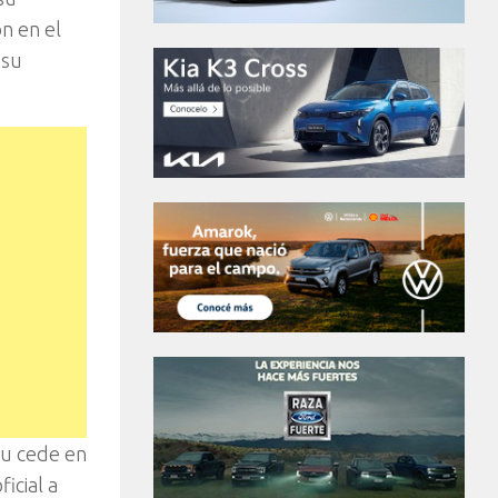
n en el
 su
su cede en
icial a