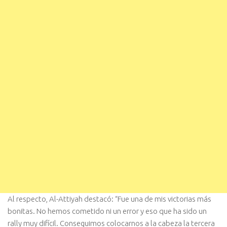
Al respecto, Al-Attiyah destacó: “Fue una de mis victorias más
bonitas. No hemos cometido ni un error y eso que ha sido un
rally muy difícil. Conseguimos colocarnos a la cabeza la tercera