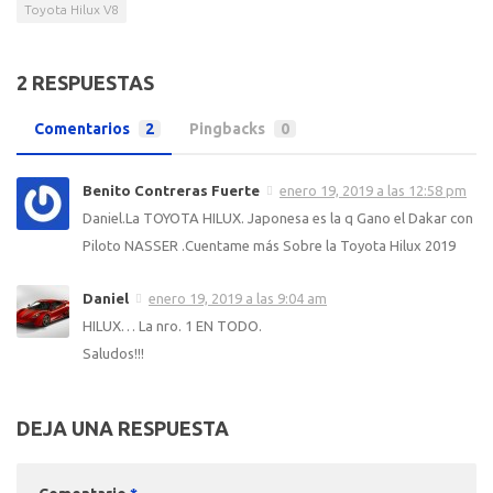
Toyota Hilux V8
2 RESPUESTAS
Comentarios
2
Pingbacks
0
Benito Contreras Fuerte
enero 19, 2019 a las 12:58 pm
Daniel.La TOYOTA HILUX. Japonesa es la q Gano el Dakar con
Piloto NASSER .Cuentame más Sobre la Toyota Hilux 2019
Daniel
enero 19, 2019 a las 9:04 am
HILUX… La nro. 1 EN TODO.
Saludos!!!
DEJA UNA RESPUESTA