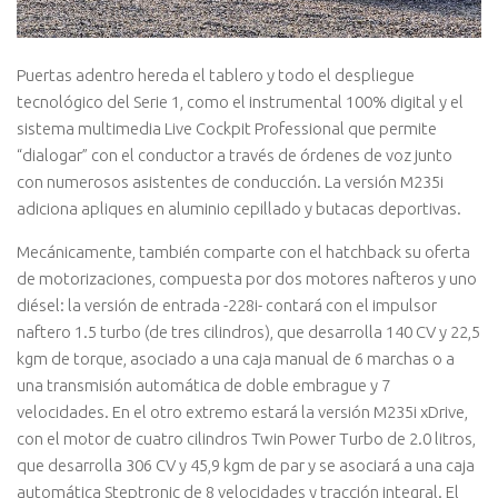
Puertas adentro hereda el tablero y todo el despliegue
tecnológico del Serie 1, como el instrumental 100% digital y el
sistema multimedia Live Cockpit Professional que permite
“dialogar” con el conductor a través de órdenes de voz junto
con numerosos asistentes de conducción. La versión M235i
adiciona apliques en aluminio cepillado y butacas deportivas.
Mecánicamente, también comparte con el hatchback su oferta
de motorizaciones, compuesta por dos motores nafteros y uno
diésel: la versión de entrada -228i- contará con el impulsor
naftero 1.5 turbo (de tres cilindros), que desarrolla 140 CV y 22,5
kgm de torque, asociado a una caja manual de 6 marchas o a
una transmisión automática de doble embrague y 7
velocidades. En el otro extremo estará la versión M235i xDrive,
con el motor de cuatro cilindros Twin Power Turbo de 2.0 litros,
que desarrolla 306 CV y 45,9 kgm de par y se asociará a una caja
automática Steptronic de 8 velocidades y tracción integral. El