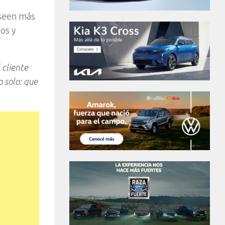
oseen más
os y
l cliente
o solo: que