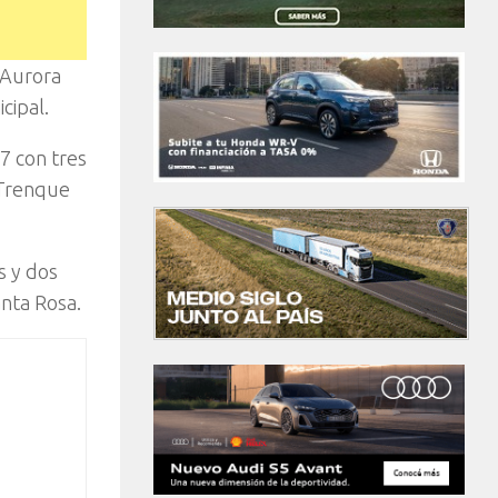
 Aurora
cipal.
7 con tres
 Trenque
s y dos
nta Rosa.