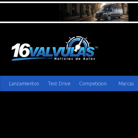
Saltar al contenido
Lanzamientos
Test Drive
Competicion
Marcas