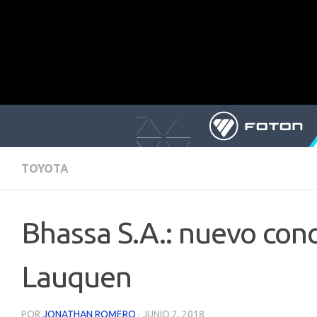
TOYOTA
Bhassa S.A.: nuevo con
Lauquen
POR
JONATHAN ROMERO
·
JUNIO 2, 2018