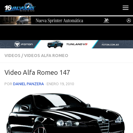
Saltar al contenido
VIDEOS
/
VIDEOS ALFA ROMEO
Video Alfa Romeo 147
POR
DANIEL PANZERA
·
ENERO 19, 2010