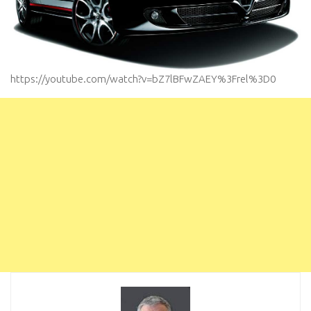
https://youtube.com/watch?v=bZ7lBFwZAEY%3Frel%3D0