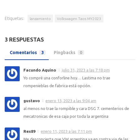
Etiquetas:
lanzamiento
Volkswagen Taos MY2023
3 RESPUESTAS
Comentarios
3
Pingbacks
0
Facundo Aquino
julio 31, 2023 a las 7:18 pm
Yo compré una conforline hoy… Lastima no trae
rompenieblas de fabrica está opción.
gustavo
enero 13, 2023 a las 9:04 am
al menos no trae la rompible y cara DSG 7. cementerios de
mecatronicas de esa caja por toda la argentina
Rex89
enero 11, 2023 a las 7:11 pm
Me desconcierta que VW argentina va en contra via de las