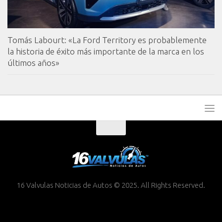
Tomás Labourt: «La Ford Territory es probablemente
la historia de éxito más importante de la marca en los
últimos años»
16 Valvulas Noticias de Autos © 2025. All Rights Reserved.