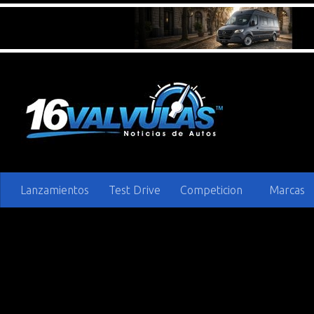
Saltar al contenido
Lanzamientos
Test Drive
Competicion
Marcas