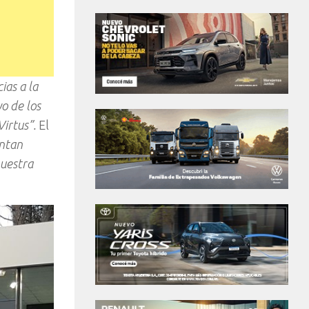
ias a la
o de los
Virtus”.
El
entan
nuestra