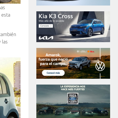
nas
 esta
 también
 las