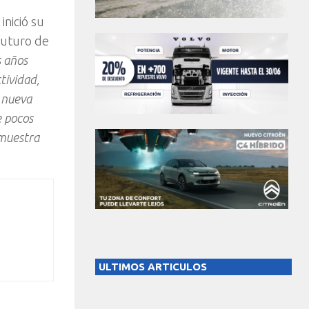
nició su
futuro de
s años
tividad,
a nueva
e pocos
emuestra
ULTIMOS ARTICULOS