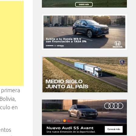
r primera
olivia,
ículo en
entos