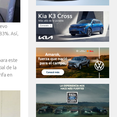
uevo
,83%. Así,
para este
ial de la
rifa en