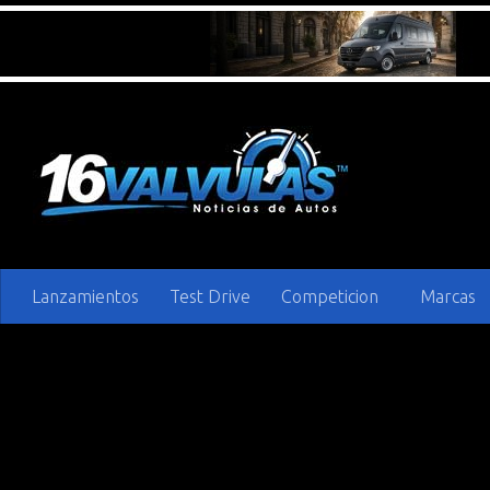
Saltar al contenido
Lanzamientos
Test Drive
Competicion
Marcas