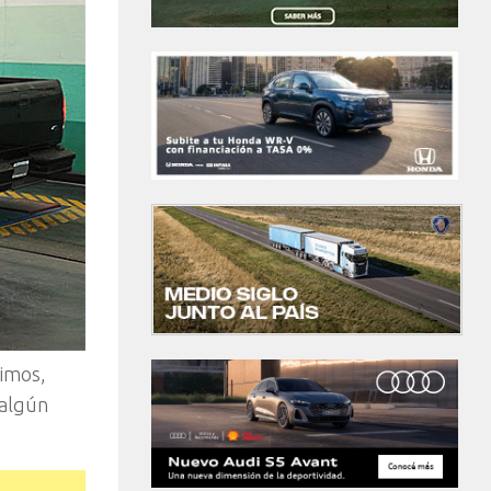
nimos,
 algún