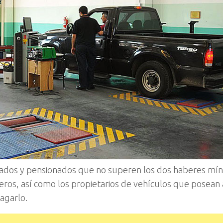
lados y pensionados que no superen los dos haberes mí
eros, así como los propietarios de vehículos que posean
agarlo.