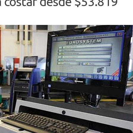
a costar desde $53.819