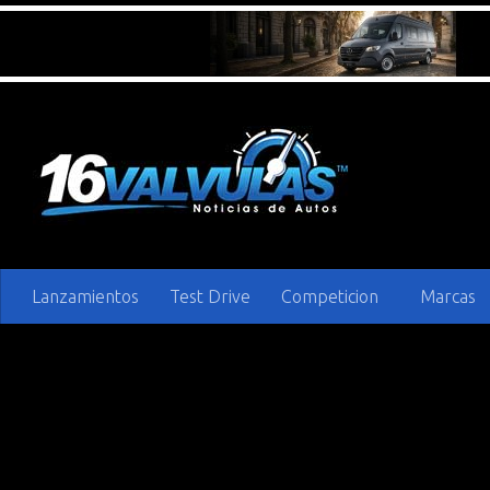
Saltar al contenido
Lanzamientos
Test Drive
Competicion
Marcas