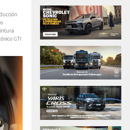
oducción
os
intura
cónico GTI