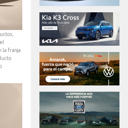
uctos,
el
 la franja
ducto
o