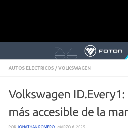
AUTOS ELECTRICOS
/
VOLKSWAGEN
Volkswagen ID.Every1: as
más accesible de la ma
POR
JONATHAN ROMERO
·
MARZO 6, 2025