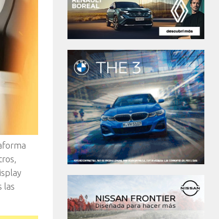
taforma
tros,
isplay
 las