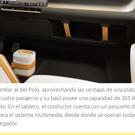
similar al del Polo, aprovechando las ventajas de una pla
atro pasajeros y su baúl posee una capacidad de 305 li
o. En el tablero, el conductor cuenta con un pequeño d
ubica el sistema multimedia, desde donde se operan todas
vegador.