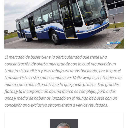
El mercado de buses tiene la particularidad que tiene una
concentración de oferta muy grande con lo cual requiere de un
trabajo sistemático y ese trabajo estamos haciendo, por lo que el
transportistas esta comenzando a ver Volkswagen y entender a la
marca como una alternativa a lo que puede utilizar. Son grandes
flotas y la incorporación de una marca es compleja, pero a dos
años y medio de habernos lanzado en el mundo de buses con un
concesionario exclusivo se comienzan a ver los resultados.