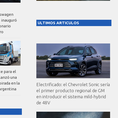
kswagen
 inauguró
ULTIMOS ARTICULOS
onario
ro
te para el
 lanzó una
pirada en la
Electrificado: el Chevrolet Sonic sería
argentina
el primer producto regional de GM
en introducir el sistema mild-hybrid
de 48V