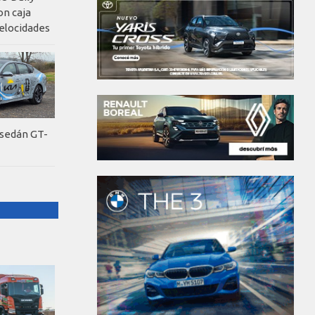
on caja
elocidades
 sedán GT-