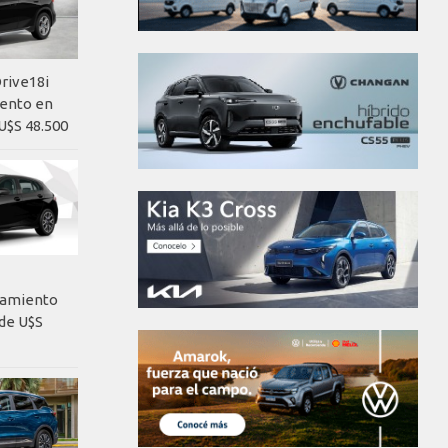
rive18i
iento en
U$S 48.500
nzamiento
de U$S