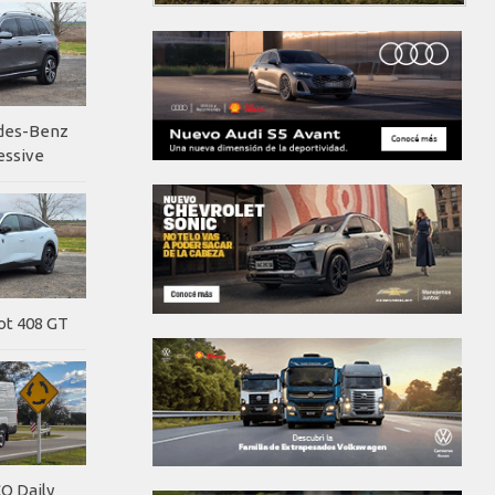
edes-Benz
essive
ot 408 GT
O Daily