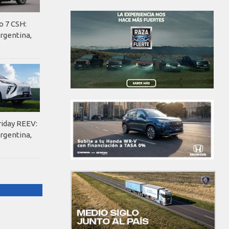
o 7 CSH:
rgentina,
riday REEV:
rgentina,