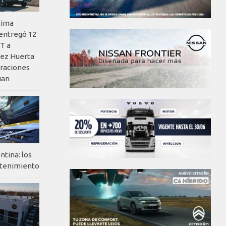
xima
 entregó 12
T a
ez Huerta
eraciones
uan
ntina: los
ntenimiento