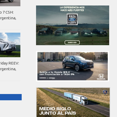
o 7 CSH:
rgentina,
riday REEV:
rgentina,