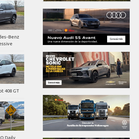
edes-Benz
essive
ot 408 GT
O Daily