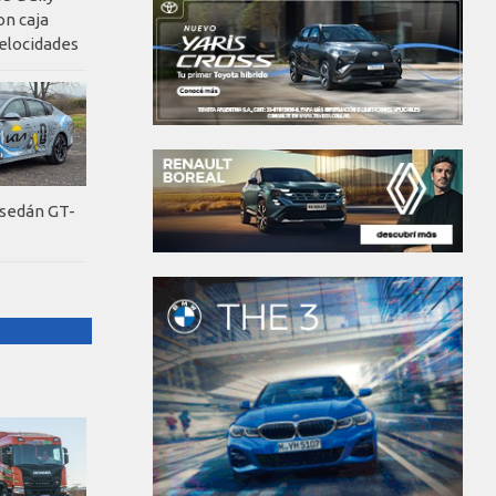
on caja
elocidades
 sedán GT-