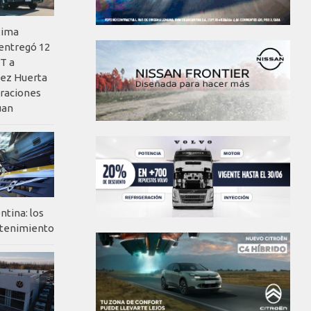
xima
 entregó 12
T a
ez Huerta
eraciones
uan
ntina: los
ntenimiento