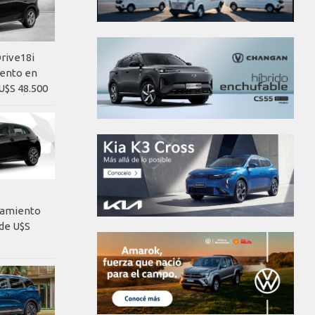
rive18i
iento en
U$S 48.500
nzamiento
de U$S