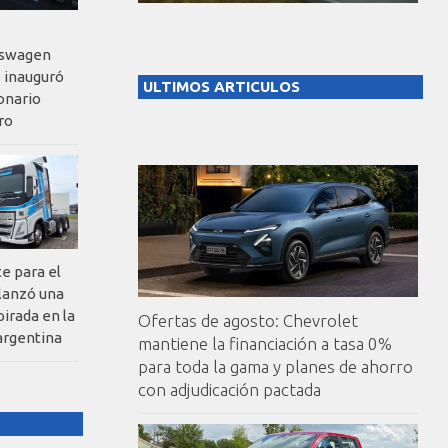
kswagen
 inauguró
ULTIMOS ARTICULOS
onario
ro
te para el
 lanzó una
pirada en la
Ofertas de agosto: Chevrolet
argentina
mantiene la financiación a tasa 0%
para toda la gama y planes de ahorro
con adjudicación pactada