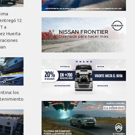
xima
 entregó 12
T a
ez Huerta
eraciones
uan
ntina: los
ntenimiento