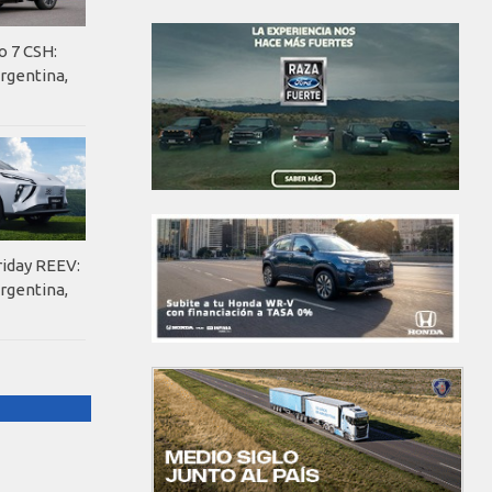
o 7 CSH:
rgentina,
riday REEV:
rgentina,