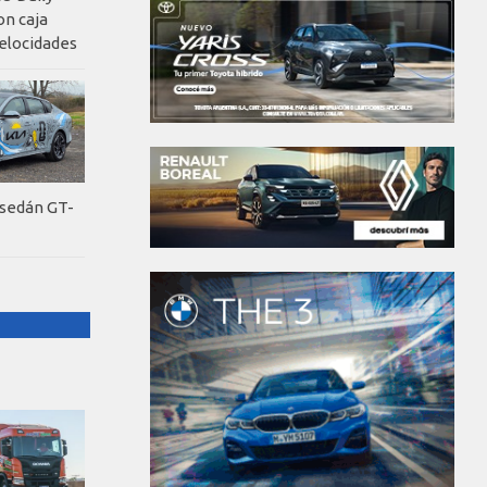
on caja
elocidades
 sedán GT-