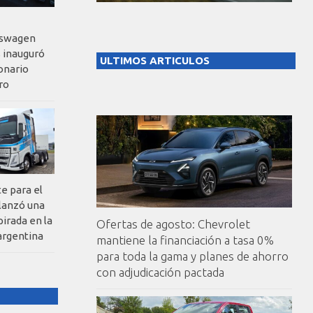
kswagen
 inauguró
ULTIMOS ARTICULOS
onario
ro
te para el
 lanzó una
pirada en la
Ofertas de agosto: Chevrolet
argentina
mantiene la financiación a tasa 0%
para toda la gama y planes de ahorro
con adjudicación pactada