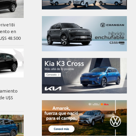
rive18i
iento en
U$S 48.500
nzamiento
de U$S