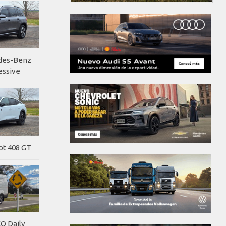
edes-Benz
essive
ot 408 GT
O Daily