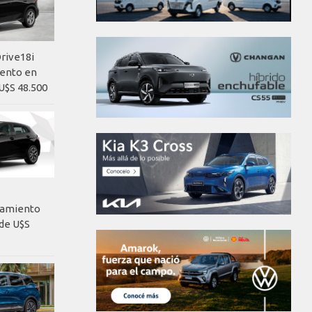
rive18i
iento en
U$S 48.500
nzamiento
de U$S