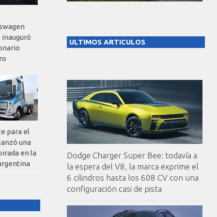
kswagen
 inauguró
ULTIMOS ARTICULOS
onario
ro
te para el
 lanzó una
pirada en la
Dodge Charger Super Bee: todavía a
argentina
la espera del V8, la marca exprime el
6 cilindros hasta los 608 CV con una
configuración casi de pista