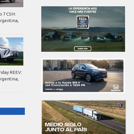
o 7 CSH:
rgentina,
riday REEV:
rgentina,