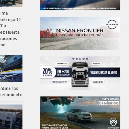
xima
 entregó 12
T a
ez Huerta
eraciones
uan
ntina: los
ntenimiento