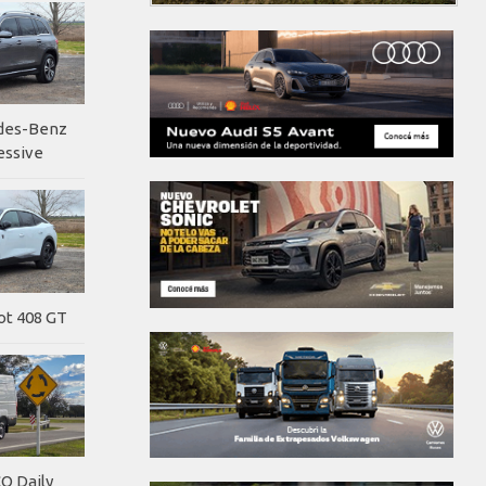
edes-Benz
essive
ot 408 GT
O Daily