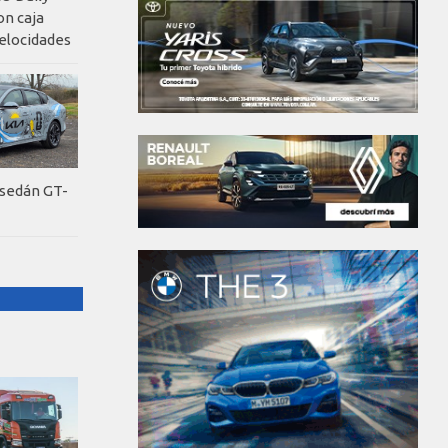
on caja
elocidades
 sedán GT-