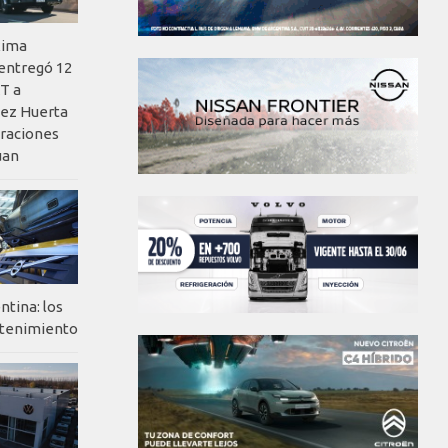
xima
 entregó 12
T a
ez Huerta
eraciones
uan
ntina: los
ntenimiento