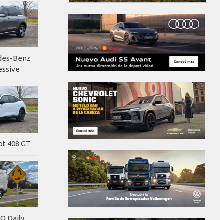
edes-Benz
essive
ot 408 GT
O Daily