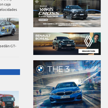
on caja
elocidades
 sedán GT-