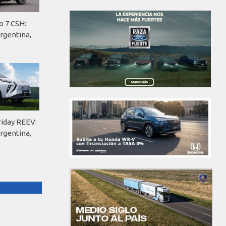
o 7 CSH:
rgentina,
riday REEV:
rgentina,