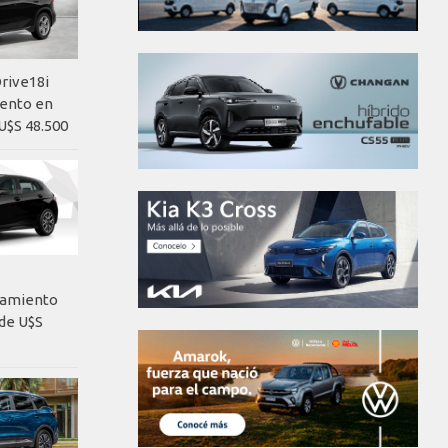
rive18i
iento en
U$S 48.500
nzamiento
de U$S