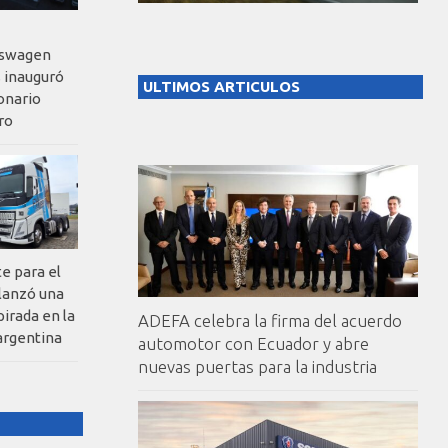
kswagen
 inauguró
ULTIMOS ARTICULOS
onario
ro
te para el
 lanzó una
pirada en la
ADEFA celebra la firma del acuerdo
argentina
automotor con Ecuador y abre
nuevas puertas para la industria