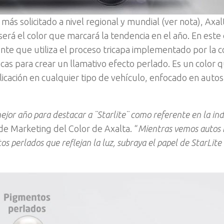
ás solicitado a nivel regional y mundial (ver nota), Axalt
será el color que marcará la tendencia en el año. En este 
ctante que utiliza el proceso tricapa implementado por la
icas para crear un llamativo efecto perlado. Es un color 
icación en cualquier tipo de vehículo, enfocado en autos
jor año para destacar a ¨Starlite¨ como referente en la ind
de Marketing del Color de Axalta. “
Mientras vemos autos 
s perlados que reflejan la luz, subraya el papel de StarLit