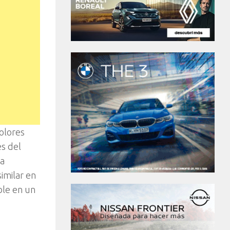
colores
s del
la
imilar en
ble en un