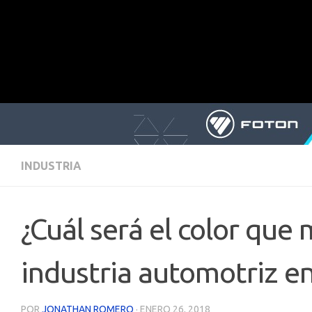
INDUSTRIA
¿Cuál será el color que
industria automotriz e
POR
JONATHAN ROMERO
·
ENERO 26, 2018