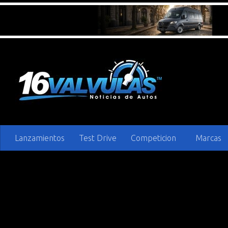
Saltar al contenido
Lanzamientos
Test Drive
Competicion
Marcas