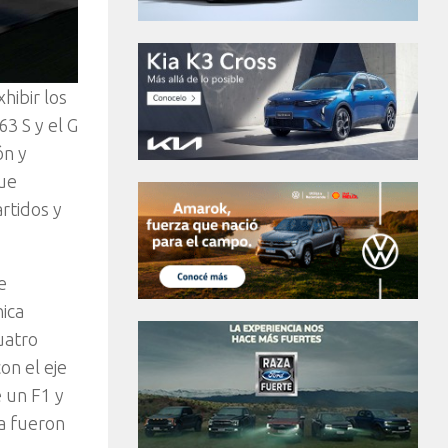
hibir los
3 S y el G
ón y
que
rtidos y
e
ica
uatro
on el eje
e un F1 y
ya fueron