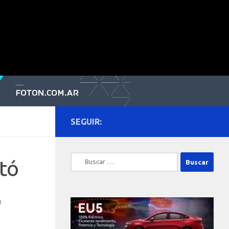
SEGUIR:
Buscar:
tó
o