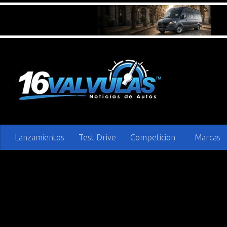
Saltar al contenido
Lanzamientos
Test Drive
Competicion
Marcas