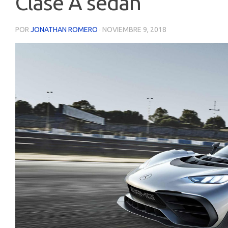
Clase A sedán
POR
JONATHAN ROMERO
·
NOVIEMBRE 9, 2018