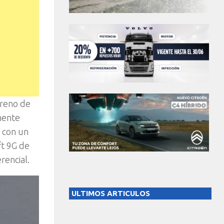
rreno de
mente
a con un
ft 9G de
rencial.
ULTIMOS ARTICULOS