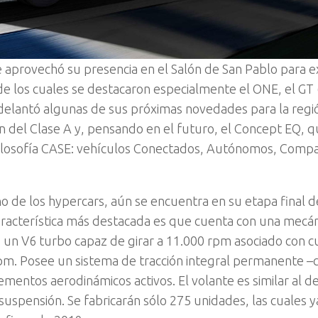
provechó su presencia en el Salón de San Pablo para ex
 los cuales se destacaron especialmente el ONE, el GT 6
delantó algunas de sus próximas novedades para la regi
n del Clase A y, pensando en el futuro, el Concept EQ, 
 filosofía CASE: vehículos Conectados, Autónomos, Compa
ho de los hypercars, aún se encuentra en su etapa final d
aracterística más destacada es que cuenta con una mecán
un V6 turbo capaz de girar a 11.000 rpm asociado con c
m. Posee un sistema de tracción integral permanente –c
mentos aerodinámicos activos. El volante es similar al d
suspensión. Se fabricarán sólo 275 unidades, las cuales 