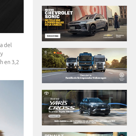
a del
 y
/h en 3,2