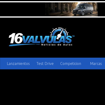
Saltar al contenido
Lanzamientos
Test Drive
Competicion
Marcas