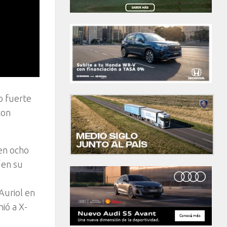
o fuerte
con
 en ocho
 en su
Auriol en
ió a X-