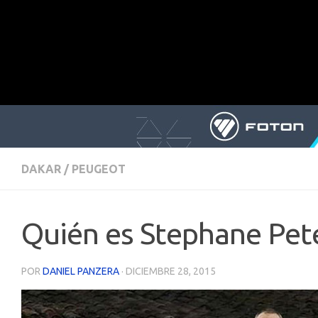
DAKAR
/
PEUGEOT
Quién es Stephane Pet
POR
DANIEL PANZERA
·
DICIEMBRE 28, 2015