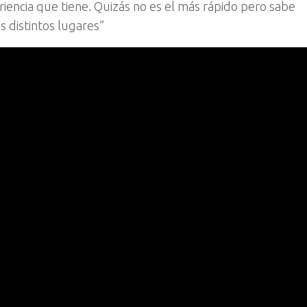
eriencia que tiene. Quizás no es el más rápido pero sabe
s distintos lugares”