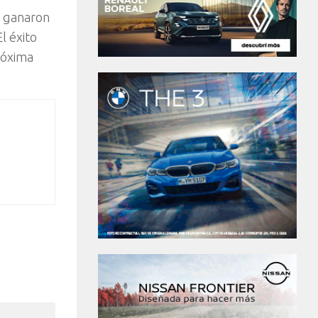
t ganaron
l éxito
róxima