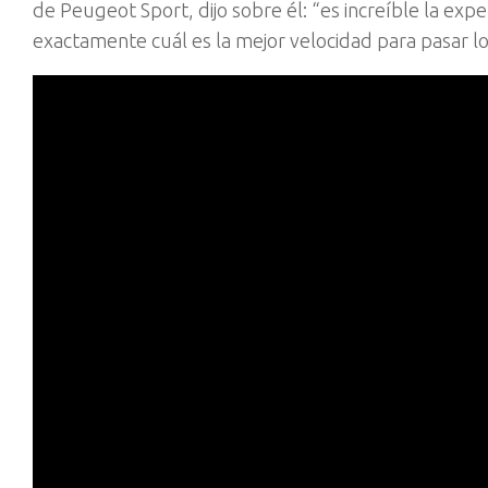
de Peugeot Sport, dijo sobre él: “es increíble la exp
exactamente cuál es la mejor velocidad para pasar lo