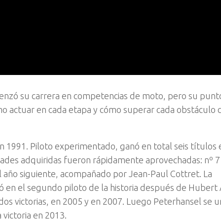
menzó su carrera en competencias de moto, pero su punt
cómo actuar en cada etapa y cómo superar cada obstáculo 
n 1991. Piloto experimentado, ganó en total seis títulos
lidades adquiridas fueron rápidamente aprovechadas: nº 7
al año siguiente, acompañado por Jean-Paul Cottret. La
ió en el segundo piloto de la historia después de Hubert 
os victorias, en 2005 y en 2007. Luego Peterhansel se un
 victoria en 2013.