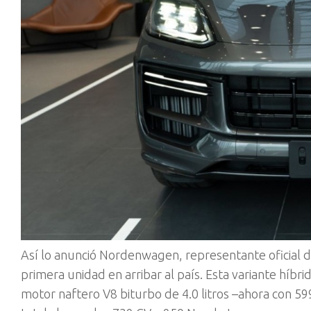
Así lo anunció Nordenwagen, representante oficial d
primera unidad en arribar al país. Esta variante híb
motor naftero V8 biturbo de 4.0 litros –ahora con 59