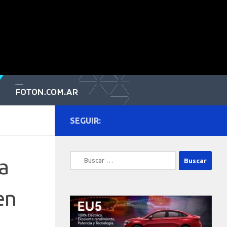
SEGUIR:
Buscar:
a
en