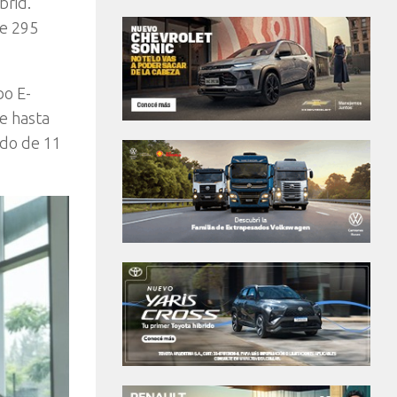
brid.
de 295
bo E-
e hasta
rdo de 11