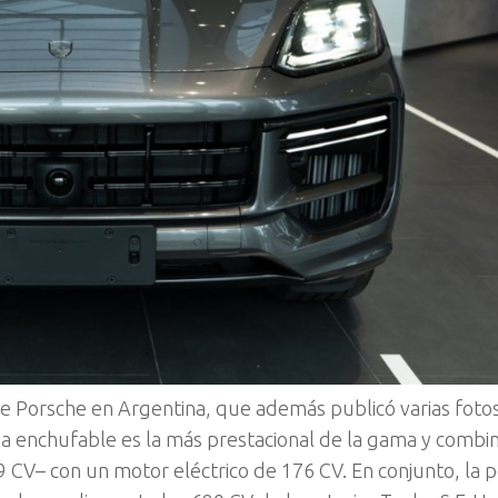
e Porsche en Argentina, que además publicó varias fotos
rida enchufable es la más prestacional de la gama y combi
9 CV– con un motor eléctrico de 176 CV. En conjunto, la 