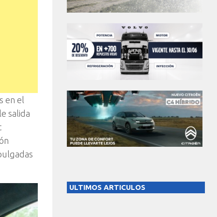
s en el
le salida
t
ión
 pulgadas
ULTIMOS ARTICULOS