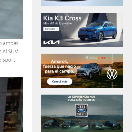
do ambas
n el SUV
e Sport