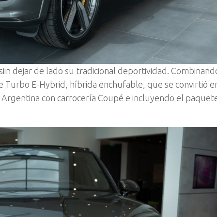
 siin dejar de lado su tradicional deportividad. Combinan
nte Turbo E-Hybrid, híbrida enchufable, que se convirtió e
n Argentina con carrocería Coupé e incluyendo el paquet