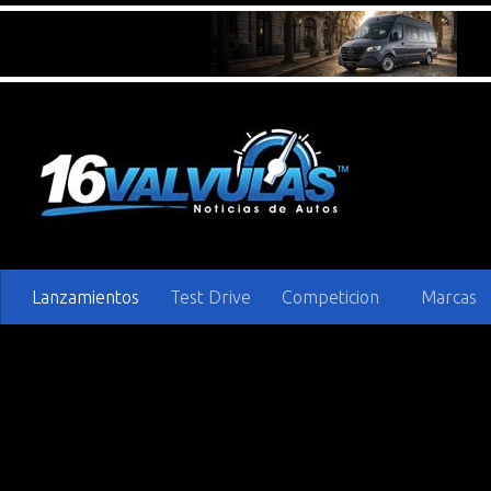
Saltar al contenido
Lanzamientos
Test Drive
Competicion
Marcas