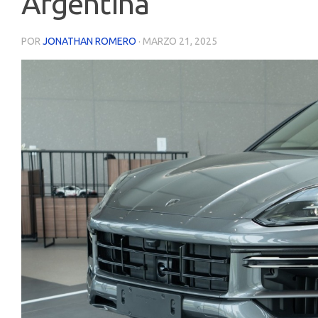
Argentina
POR
JONATHAN ROMERO
·
MARZO 21, 2025