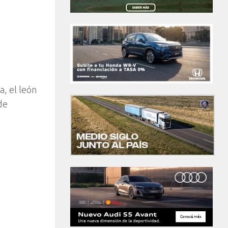
a, el león
de