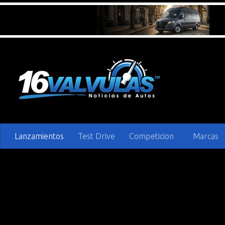
Saltar al contenido
Lanzamientos
Test Drive
Competicion
Marcas