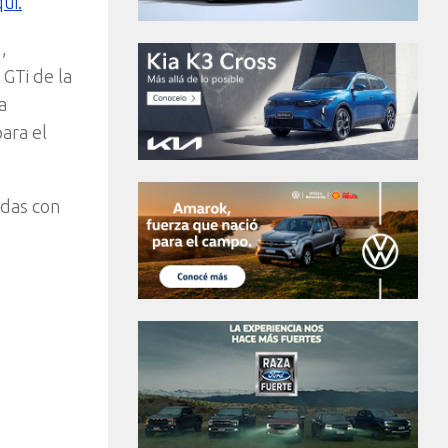
ui.
,
 GTi de la
a
para el
adas con