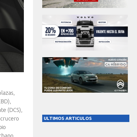
plazas,
EBD),
nte (DCS),
 crucero
ULTIMOS ARTICULOS
bio
urbano,