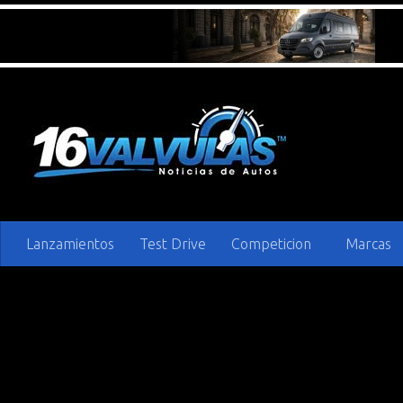
Saltar al contenido
Lanzamientos
Test Drive
Competicion
Marcas