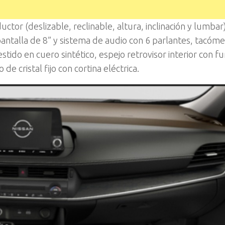
uctor (deslizable, reclinable, altura, inclinación y lumbar)
antalla de 8” y sistema de audio con 6 parlantes, tacóme
tido en cuero sintético, espejo retrovisor interior con f
 cristal fijo con cortina eléctrica.