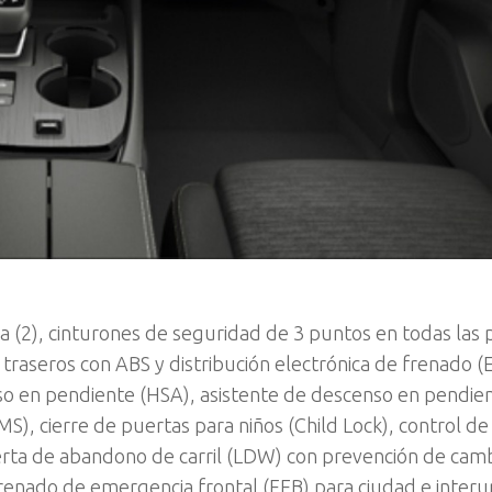
ina (2), cinturones de seguridad de 3 puntos en todas las 
y traseros con ABS y distribución electrónica de frenado (
nso en pendiente (HSA), asistente de descenso en pendie
), cierre de puertas para niños (Child Lock), control de
alerta de abandono de carril (LDW) con prevención de cam
, frenado de emergencia frontal (FEB) para ciudad e inter