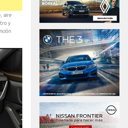
, aire
tro y
unción