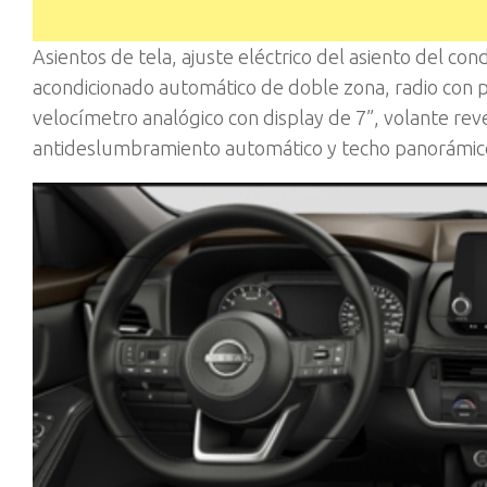
Asientos de tela, ajuste eléctrico del asiento del cond
acondicionado automático de doble zona, radio con p
velocímetro analógico con display de 7”, volante reves
antideslumbramiento automático y techo panorámico de