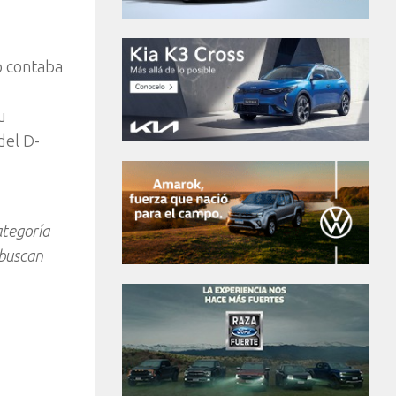
lo contaba
u
del D-
ategoría
 buscan