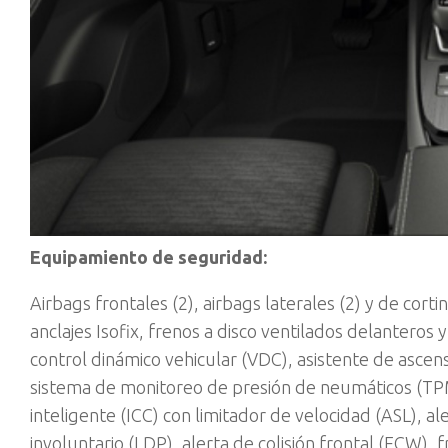
Equipamiento de seguridad:
Airbags frontales (2), airbags laterales (2) y de cort
anclajes Isofix, frenos a disco ventilados delanteros 
control dinámico vehicular (VDC), asistente de asce
sistema de monitoreo de presión de neumáticos (TPMS
inteligente (ICC) con limitador de velocidad (ASL), 
involuntario (LDP), alerta de colisión frontal (FCW)