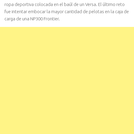
ropa deportiva colocada en el baúl de un Versa. El último reto
fue intentar embocar la mayor cantidad de pelotas en la caja de
carga de una NP300 Frontier.