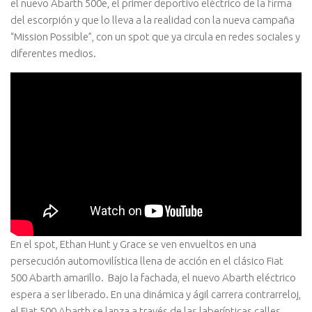
el nuevo Abarth 500e, el primer deportivo eléctrico de la firma
del escorpión y que lo lleva a la realidad con la nueva campaña
“Mission Possible”, con un spot que ya circula en redes sociales y
diferentes medios.
En el spot, Ethan Hunt y Grace se ven envueltos en una
persecución automovilística llena de acción en el clásico Fiat
500 Abarth amarillo. Bajo la fachada, el nuevo Abarth eléctrico
espera a ser liberado. En una dinámica y ágil carrera contrarreloj,
el Fiat 500 Abarth se lanza a través de las laberínticas calles