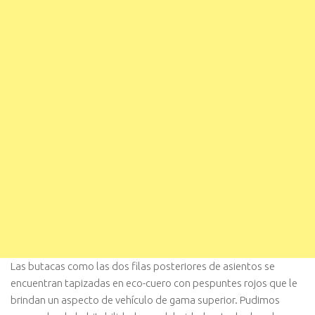
Las butacas como las dos filas posteriores de asientos se
encuentran tapizadas en eco-cuero con pespuntes rojos que le
brindan un aspecto de vehículo de gama superior. Pudimos