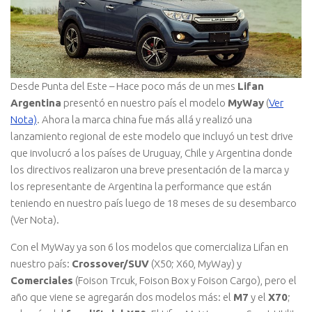
Desde Punta del Este – Hace poco más de un mes
Lifan
Argentina
presentó en nuestro país el modelo
MyWay
(
Ver
Nota)
. Ahora la marca china fue más allá y realizó una
lanzamiento regional de este modelo que incluyó un test drive
que involucró a los países de Uruguay, Chile y Argentina donde
los directivos realizaron una breve presentación de la marca y
los representante de Argentina la performance que están
teniendo en nuestro país luego de 18 meses de su desembarco
(Ver Nota).
Con el MyWay ya son 6 los modelos que comercializa Lifan en
nuestro país:
Crossover/SUV
(X50; X60, MyWay) y
Comerciales
(Foison Trcuk, Foison Box y Foison Cargo), pero el
año que viene se agregarán dos modelos más: el
M7
y el
X70
;