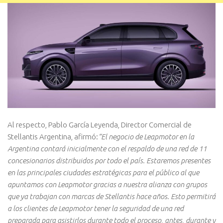
Al respecto, Pablo García Leyenda, Director Comercial de
Stellantis Argentina, afirmó:
“El negocio de Leapmotor en la
Argentina contará inicialmente con el respaldo de una red de 11
concesionarios distribuidos por todo el país. Estaremos presentes
en las principales ciudades estratégicas para el público al que
apuntamos con Leapmotor gracias a nuestra alianza con grupos
que ya trabajan con marcas de Stellantis hace años. Esto permitirá
a los clientes de Leapmotor tener la seguridad de una red
preparada para asistirlos durante todo el proceso, antes, durante y