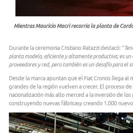
Mientras Mauricio Macri recorria la planta de Cor
Durante la ceremonia Cristiano Ratazzi destacó: “
Ten
planta modelo, eficiente y altamente productiva; es u
proveedores y red, pero también es un desafío para el sis
Desde la marca apuntan que el Fiat Cronos llega a
grandes de la región vuelven a crecer. El proceso de
nacionalización más alto merced a la inversión de l
construyendo nuevas fábricasy creando 1.000 nuev