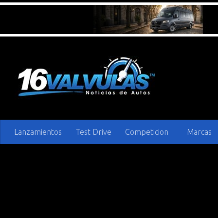
Saltar al contenido
Lanzamientos
Test Drive
Competicion
Marcas