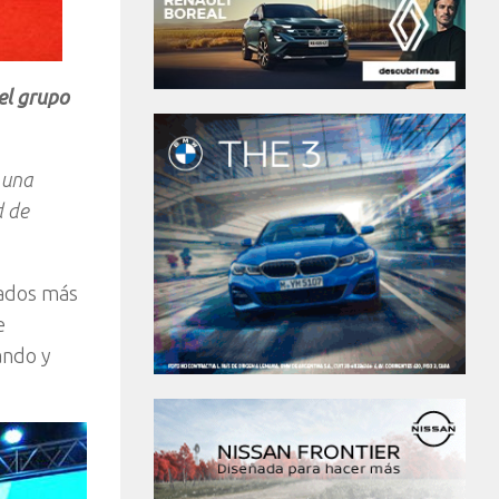
el grupo
 una
d de
cados más
e
ando y