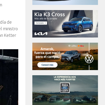
en
 día de
l ministro
an Ketter