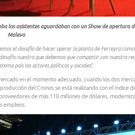
doba los asistentes aguardaban con un Show de apertura d
Malevo
emos el desafío de hacer operar la planta de Ferreyra como
n desafío nuestro que debemos que compartir con nuestra re
tema país los actores políticos y sociales
”.
l mercado en el momento adecuado, cuando los dos mer
 producción del Cronos se está realizando con el índice d
os proveedores de más 110 millones de dólares, moderniz
os empleos.