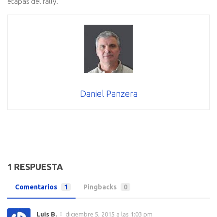
etapas del rally.
Daniel Panzera
1 RESPUESTA
Comentarios
1
Pingbacks
0
Luis B.
diciembre 5, 2015 a las 1:03 pm