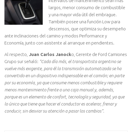
intervalos de mantenimiento sean más
largos, menor consumo de combustible
y una mayor vida útil del embrague.
También posee una función Low para
descensos, que optimiza su desempeño
ante inclinaciones del camino y modos Performance y
Economía, junto con asistente al arranque en pendientes.
Al respecto,
Juan Carlos Janock
o, Gerente de Ford Camiones
Grupo sur señaló:
“Cada día más, el transportista argentino se
vuelve más exigente, para él la transmisión automatizada se ha
convertido en un dispositivo indispensable en el camión; en parte
por su economía, ya que consume menos combustible y requiere
menos mantenimiento frente a una caja manual y, además,
porque es un elemento de confort, tecnología y seguridad, ya que
lo único que tiene que hacer el conductor es acelerar, frenar y
conducir, sin desviar su atención a pasar los cambios”.