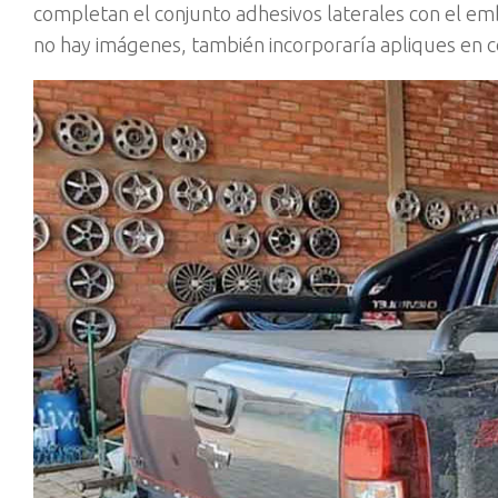
completan el conjunto adhesivos laterales con el emb
no hay imágenes, también incorporaría apliques en c