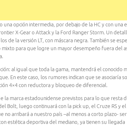
o una opción intermedia, por debajo de la HC y con una e
rontier X-Gear o Attack y la Ford Ranger Storm. Un detal
a los de la versión LT, con máscara negra. También se esp
o mixto para que logre un mayor desempeño fuera del a
a.
ción: al igual que toda la gama, mantendrá el conocido 
. En este caso, los rumores indican que se asociaría sol
cción 4×4 con reductora y bloqueo de diferencial.
e la marca estadounidense previstos para lo que resta d
el Bolt, luego continuará con la pick up, el Cruze RS y el 
e no arribará a nuestro país –al menos a corto plazo- ser
 con estética deportiva del mediano, ya tienen su llegada