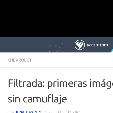
CHEVROLET
Filtrada: primeras imá
sin camuflaje
POR
JONATHAN ROMERO
·
OCTUBRE 17, 2021