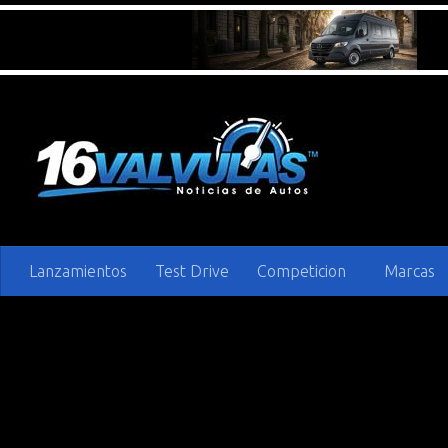
Saltar al contenido
Lanzamientos
Test Drive
Competicion
Marcas