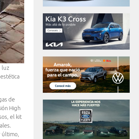
 luz
estética
egas de
sión High
s, el kit
ales.
 último,