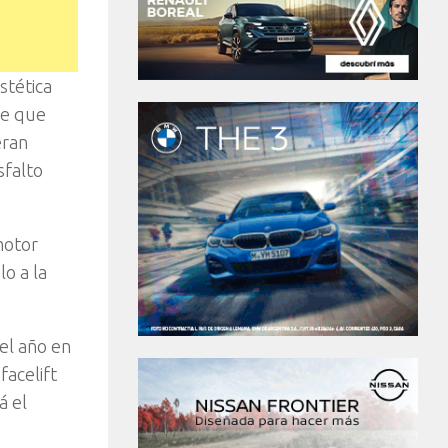
stética
le que
eran
sfalto
motor
o a la
el año en
facelift
á el