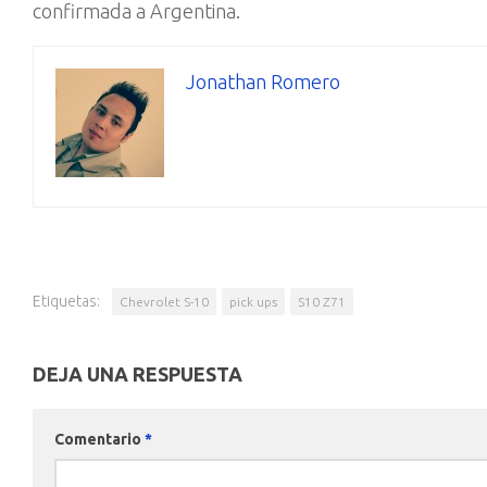
confirmada a Argentina.
Jonathan Romero
Etiquetas:
Chevrolet S-10
pick ups
S10 Z71
DEJA UNA RESPUESTA
Comentario
*