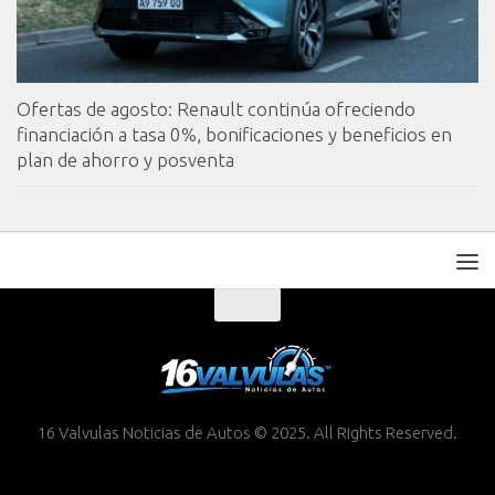
Ofertas de agosto: Renault continúa ofreciendo
financiación a tasa 0%, bonificaciones y beneficios en
plan de ahorro y posventa
16 Valvulas Noticias de Autos © 2025. All Rights Reserved.