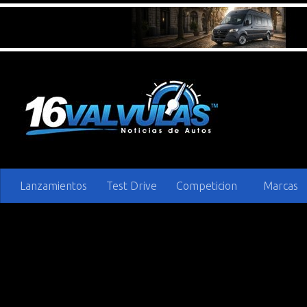
Saltar al contenido
Lanzamientos
Test Drive
Competicion
Marcas