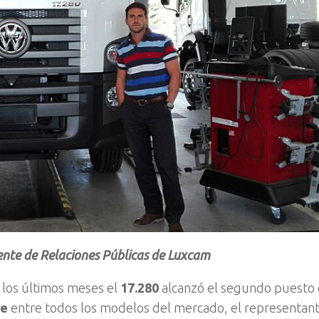
ente de Relaciones Públicas de Luxcam
 los últimos meses el
17.280
alcanzó el segundo puesto
re
entre todos los modelos del mercado, el representant