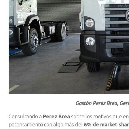
Gastón Perez Brea, Ger
Consultando a
Perez Brea
sobre los motivos que en
patentamiento con algo más del
6% de market sha