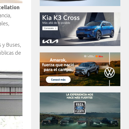
ellation
ancia,
ales,
s y Buses,
úblicas de