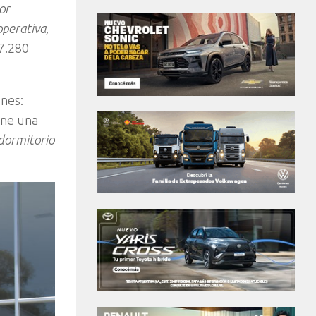
or
operativa,
17.280
ones:
ene una
 dormitorio