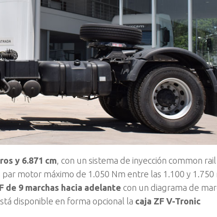
ros y 6.871 cm
, con un sistema de inyección common rai
n par motor máximo de 1.050 Nm entre las 1.100 y 1.750
F de 9 marchas hacia adelante
con un diagrama de mar
tá disponible en forma opcional la
caja ZF V-Tronic