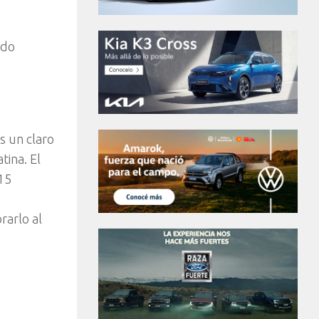
ado
s un claro
tina. El
 15
rarlo al