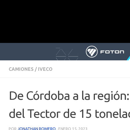
CAMIONES
/
IVECO
De Córdoba a la región:
del Tector de 15 tonela
POR
JONATHAN ROMERO
·
ENERO 15, 2023