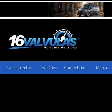
Saltar al contenido
Lanzamientos
Test Drive
Competicion
Marcas