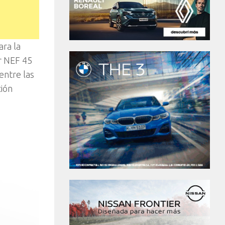
ara la
r NEF 45
entre las
ción