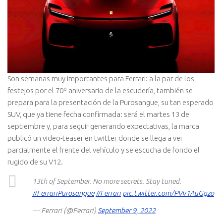
Son semanas muy importantes para Ferrari: a la par de los
festejos por el 70º aniversario de la escudería, también se
prepara para la presentación de la Purosangue, su tan esperado
SUV, que ya tiene fecha confirmada: será el martes 13 de
septiembre y, para seguir generando expectativas, la marca
publicó un video-teaser en twitter donde se llega a ver
parcialmente el frente del vehículo y se escucha de fondo el
rugido de su V12.
13th of September. No more secrets. Stay tuned.
#FerrariPurosangue
#Ferrari
pic.twitter.com/PVv1AuGgzo
— Ferrari (@Ferrari)
September 9, 2022